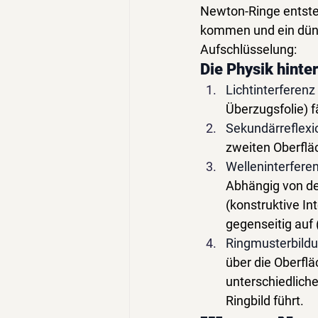
Newton-Ringe entste
kommen und ein dünne
Aufschlüsselung:
Die Physik hint
Lichtinterferenz
Überzugsfolie) fä
Sekundärreflexi
zweiten Oberfläc
Welleninterfere
Abhängig von der
(konstruktive In
gegenseitig auf 
Ringmusterbild
über die Oberflä
unterschiedlich
Ringbild führt.