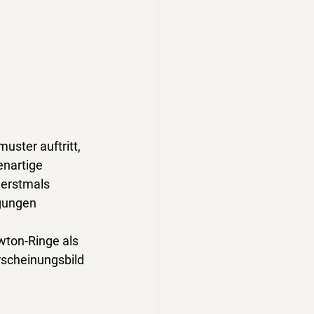
ster auftritt, 
nartige 
 erstmals 
gungen 
ton-Ringe als 
rscheinungsbild 