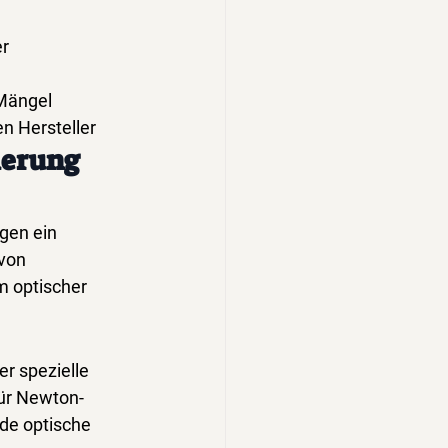
r 
 Mängel
en Hersteller
ierung 
gen ein 
von 
 optischer 
r spezielle 
für Newton-
de optische 