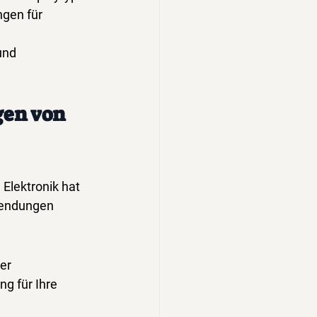
gen für 
und 
en von 
Elektronik hat 
endungen 
er 
g für Ihre 