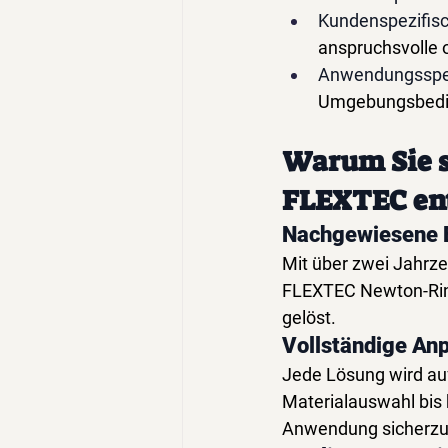
Kundenspezifis
anspruchsvolle 
Anwendungsspez
Umgebungsbed
Warum Sie s
FLEXTEC ent
Nachgewiesene E
Mit über zwei Jahrze
FLEXTEC Newton-Rin
gelöst.
Vollständige An
Jede Lösung wird auf
Materialauswahl bis 
Anwendung sicherzus