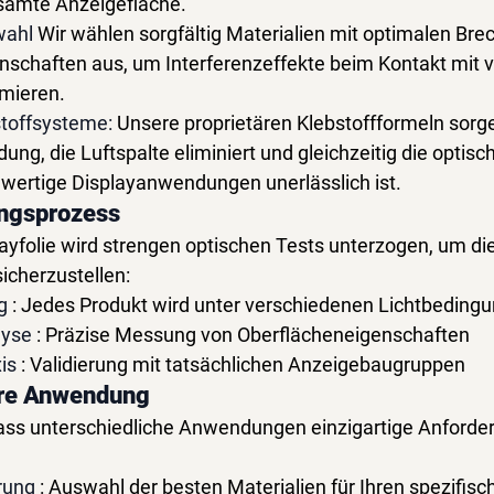
esamte Anzeigefläche.
wahl
Wir wählen sorgfältig Materialien mit optimalen Bre
nschaften aus, um Interferenzeffekte beim Kontakt mit 
imieren.
stoffsysteme:
Unsere proprietären Klebstoffformeln sorge
ng, die Luftspalte eliminiert und gleichzeitig die optisch
hwertige Displayanwendungen unerlässlich ist.
ungsprozess
folie wird strengen optischen Tests unterzogen, um die
icherzustellen:
g
: Jedes Produkt wird unter verschiedenen Lichtbeding
lyse
: Präzise Messung von Oberflächeneigenschaften
is
: Validierung mit tatsächlichen Anzeigebaugruppen
hre Anwendung
ss unterschiedliche Anwendungen einzigartige Anforde
rung
: Auswahl der besten Materialien für Ihren spezifisc