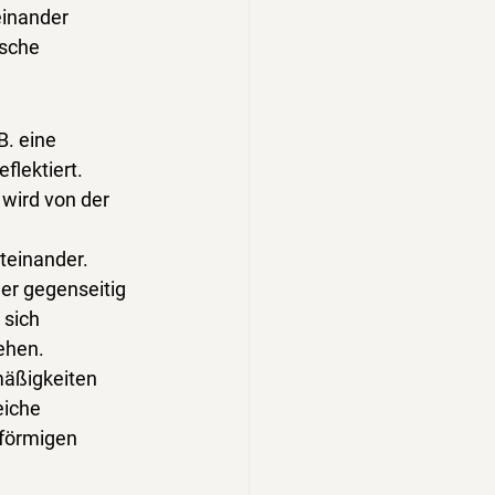
inander 
sche 
B. eine 
flektiert.
 wird von der 
iteinander. 
er gegenseitig 
 sich 
ehen.
mäßigkeiten 
eiche 
sförmigen 