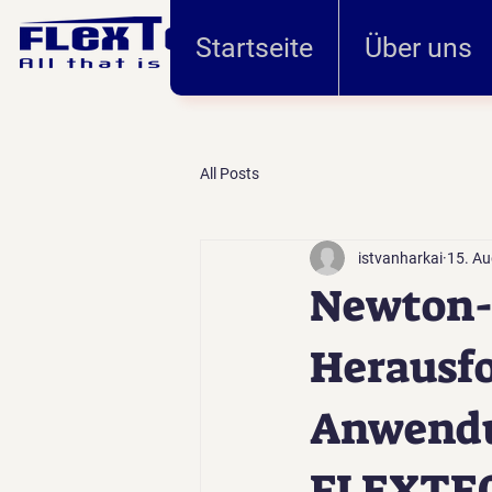
Startseite
Über uns
All Posts
istvanharkai
15. Au
Newton-R
Herausfo
Anwendu
FLEXTE