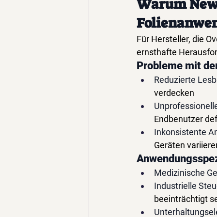
Warum Newt
Folienanwen
Für Hersteller, die 
ernsthafte Herausfo
Probleme mit der
Reduzierte Lesb
verdecken
Unprofessionell
Endbenutzer def
Inkonsistente A
Geräten variiere
Anwendungsspez
Medizinische Ge
Industrielle Ste
beeinträchtigt s
Unterhaltungsel