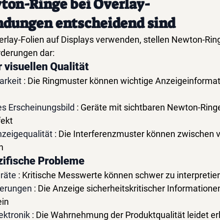
on-Ringe bei Overlay-
dungen entscheidend sind
Overlay-Folien auf Displays verwenden, stellen Newton-Ri
rderungen dar:
 visuellen Qualität
arkeit
: Die Ringmuster können wichtige Anzeigeinformat
es Erscheinungsbild
: Geräte mit sichtbaren Newton-Ring
ekt
nzeigequalität
: Die Interferenzmuster können zwischen 
n
ifische Probleme
räte
: Kritische Messwerte können schwer zu interpretie
uerungen
: Die Anzeige sicherheitskritischer Informatione
ein
ektronik
: Die Wahrnehmung der Produktqualität leidet er