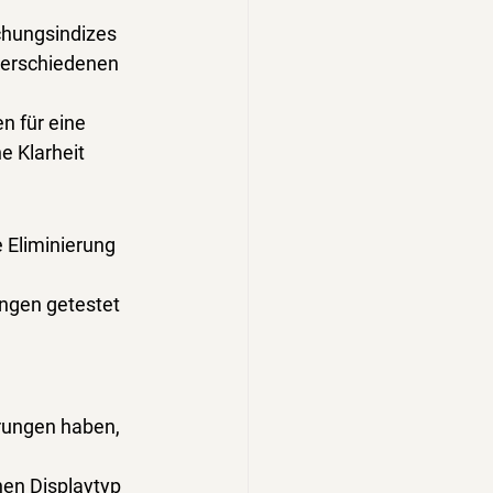
chungsindizes 
verschiedenen 
n für eine 
e Klarheit 
 Eliminierung 
ungen getestet
rungen haben, 
hen Displaytyp