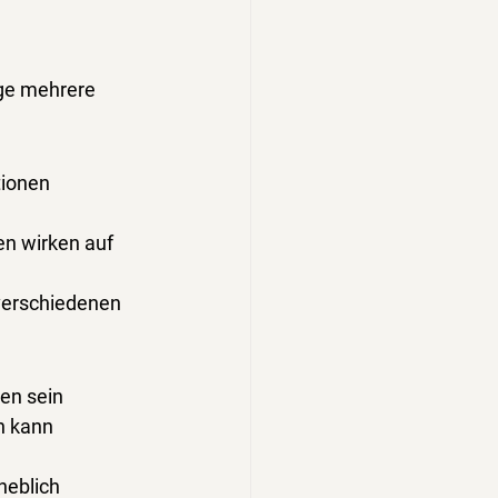
nge mehrere 
ionen 
en wirken auf 
verschiedenen 
ren sein
n kann 
heblich