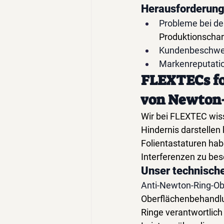
Herausforderung
Probleme bei der
Produktionscha
Kundenbeschwe
Markenreputati
FLEXTECs fo
von Newton
Wir bei FLEXTEC wis
Hindernis darstellen
Folientastaturen hab
Interferenzen zu bes
Unser technisch
Anti-Newton-Ring-O
Oberflächenbehandlun
Ringe verantwortlich