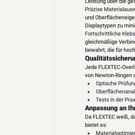
Leistung über die g
Präzise Materialaus
und Oberflächeneige
Displaytypen zu min
Fortschrittliche Kleb
gleichmäßige Verbindu
bewahrt, die für hoc
Qualitätssicher
Jede FLEXTEC-Overlay
von Newton-Ringen s
Optische Prüfun
Oberflächenana
Tests in der Prax
Anpassung an I
Da FLEXTEC weiß, da
bietet es:
Materialoptimie