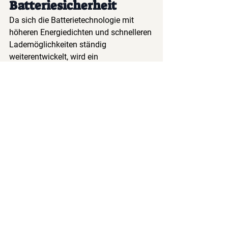
Batteriesicherheit
Da sich die Batterietechnologie mit 
höheren Energiedichten und schnelleren 
Lademöglichkeiten ständig 
weiterentwickelt, wird ein 
ausgeklügeltes Wärmemanagement 
immer wichtiger. Gedruckte Sensoren 
stellen die nächste Generation der 
Überwachungstechnologie dar und 
bieten:
Skalierbarkeit
für zukünftige 
Batteriechemie
Anpassungsfähigkeit
an neue 
Formfaktoren und Designs
Kosteneffizienz
für die 
Massenmarkteinführung
Zuverlässigkeit
für 
unternehmenskritische 
Anwendungen