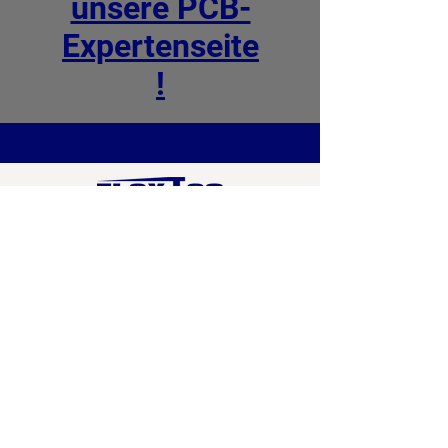
unsere PCB-
Expertenseite
!
HMI & gedruckte Elektronik
und mehr.
Kontakt
FLEXTECHUNGÁRIA LTD.
6400 Kiskunhalas Kötönyi Straße 15.