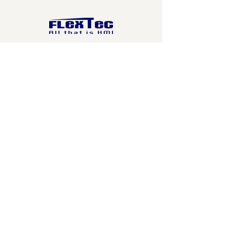
HMI & Printed electronics and
more..
Kapcsolat
FLEXTECHUNGÁRIA KFT.
6400 Kiskunhalas Kötönyi út 15.
info@flextec.hu
Kövessen minket, ne maradjon le
az újdonságokról!