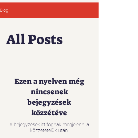
Blog
All Posts
Ezen a nyelven még
nincsenek
bejegyzések
közzétéve
A bejegyzések itt fognak megjelenni a
közzétételük után.