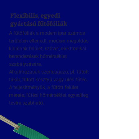
Flexibilis, egyedi
gyártású fűtőfóliák
A fűtőfóliák a modern ipar számos
területén elterjedt, modern megoldás
kínálnak felület, szövet, elektronikai
berendezések hőmérséklet
szabályzására.
Alkalmazásuk szerteágazó, pl. fűtött
tükör, fűtött kesztyű vagy ülés fűtés.
A teljesítményük, a fűtött felület
mérete, fűtési hőmérséklet egyedileg
testre szabható.