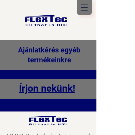
Ajánlatkérés egyéb
termékeinkre
Írjon nekünk!